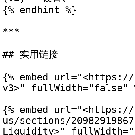
{% endhint %}

***

## 实用链接

{% embed url="<https://
v3>" fullWidth="false" %
{% embed url="<https://
us/sections/20982919867