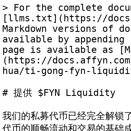
> For the complete docu
[llms.txt](https://docs
Markdown versions of do
available by appending 
page is available as [M
(https://docs.affyn.com
hua/ti-gong-fyn-liquidi
# 提供 $FYN Liquidity

我们的私募代币已经完全解锁了
代币的顺畅流动和交易的基础