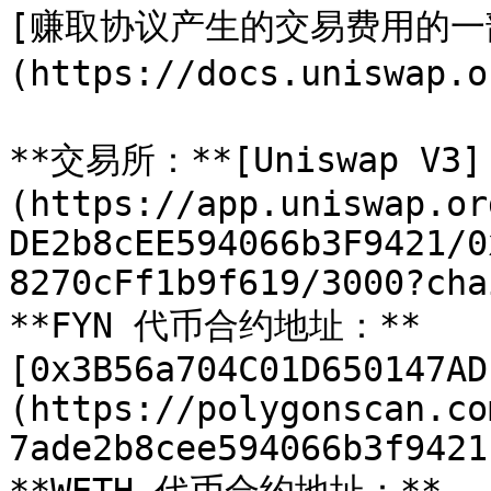
[赚取协议产生的交易费用的一
(https://docs.uniswap.o
**交易所：**[Uniswap V3]
(https://app.uniswap.or
DE2b8cEE594066b3F9421/0
8270cFf1b9f619/3000?cha
**FYN 代币合约地址：**
[0x3B56a704C01D650147AD
(https://polygonscan.co
7ade2b8cee594066b3f9421)