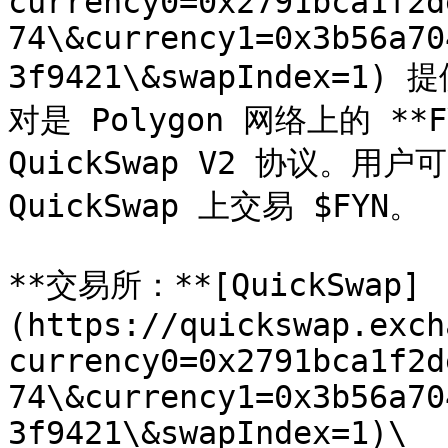
currency0=0x2791bca1f2d
74\&currency1=0x3b56a70
3f9421\&swapIndex=1
对是 Polygon 网络上的 **F
QuickSwap V2 协议。用
QuickSwap 上交易 $FYN。

**交易所：**[QuickSwap]
(https://quickswap.exch
currency0=0x2791bca1f2d
74\&currency1=0x3b56a70
3f9421\&swapIndex=1)\
