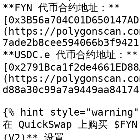
**FYN 代币合约地址：**
[0x3B56a704C01D650147AD
(https://polygonscan.co
7ade2b8cee594066b3f9421)
**USDC.e 代币合约地址：**
[0x2791Bca1f2de4661ED88
(https://polygonscan.co
d88a30c99a7a9449aa84174)
{% hint style="warning" 
在 QuickSwap 上购买 $FY
(V2)** 设置。
